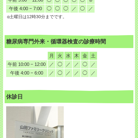
午後 4:00 − 7:00
◯
◯
◯
／
◯
／
◎
土曜日は12時30分までです。
糖尿病専門外来・循環器検査の診療時間
月
火
水
木
金
土
午前 10:00 − 12:00
／
◯
／
／
◯
／
午後 4:00 − 6:00
／
◯
／
／
◯
／
休診日