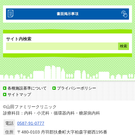
書面掲示事項
当院は療担規則に則り明細書については無償で交付いたします。
サイト内検索
後発医薬品があるお薬については、患者様へご説明の上、商品名ではなく一般名（有効成
分の名称）で処方する場合があります。
当院は質の高い診療を実施するため、オンライン資格確認等から取得する情報を活用して
います。マイナ保険証の積極的なご利用をお願いします。
当院では、受診歴の有無に関わらず、発熱およびその他の感染症を疑わせるような症状を
各種施設基準について
プライバシーポリシー
呈する患者様の受入れを行っています。一般の患者さんと発熱患者様の動線を分けるた
サイトマップ
め、受診前には必ず電話予約をお願いいたします。
©山田ファミリークリニック
情報通信機器を用いた診療において初診の場合には向精神薬を処方しません。
診療科目：内科・小児科・循環器内科・糖尿病内科
電話
0587-91-0777
後発医薬品（ジェネリック医薬品）の使用を積極的に取り組んでいます。医薬品の供給が
住所
〒480-0103 丹羽郡扶桑町大字柏森字郷西195番
不足した場合、医薬品の処方変更等に関して適切な対応ができる体制を整備しています。