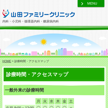
MENU
内科・小児科・循環器内科・糖尿病内科
HOME
> 診療時間・アクセスマップ
診療時間・アクセスマップ
一般外来の診療時間
月
火
水
木
金
土
午前 9:00 − 12:00
◯
◯
◯
◯
◯
◎